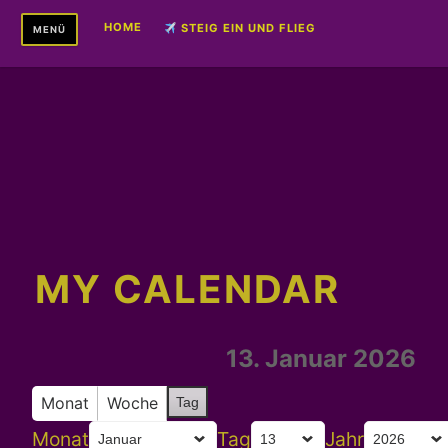
Zum
HOME
STEIG EIN UND FLIEG
MENÜ
Inhalt
springen
MY CALENDAR
13. Januar 2026
Monat
Woche
Tag
Monat
Tag
Jahr